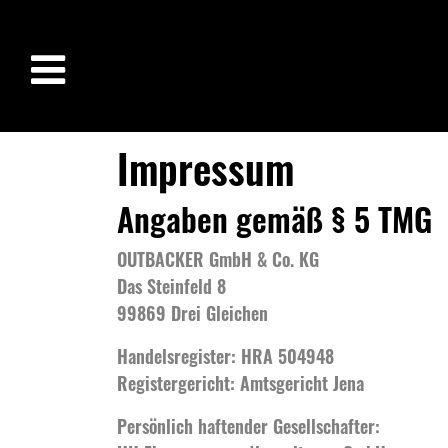
Impressum
Angaben gemäß § 5 TMG
OUTBACKER GmbH & Co. KG
Das Steinfeld 8
99869 Drei Gleichen
Handelsregister: HRA 504948
Registergericht: Amtsgericht Jena
Persönlich haftender Gesellschafter: